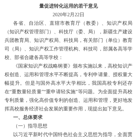
量促进转化运用的若干意见
页
2020
年
2
月
22
日
本
各省、自治区、直辖市教育厅（教委）、知识产权局
（知识产权管理部门）、科技厅（委、局），新疆生产建设
馆
兵团教育局、知识产权局、科技局，有关部门（单位）教育
概
司（局）、知识产权工作管理机构、科技司，部属各高等学
况
校、部省合建各高等学校：
通
《国家知识产权战略纲要》颁布实施以来，高校知识产
权创造、运用和管理水平不断提高，专利申请量、授权量大
知
幅提升。但是与国外高水平大学相比，我国高校专利还存
公
在
“
重数量轻质量
”“
重申请轻实施
”
等问题。为全面提升高校
告
专利质量，强化高价值专利的创造、运用和管理，更好地发
服
挥高校服务经济社会发展的重要作用，现提出如下意见。
一、总体要求
务
（一）指导思想
指
以习近平新时代中国特色社会主义思想为指导，全面贯