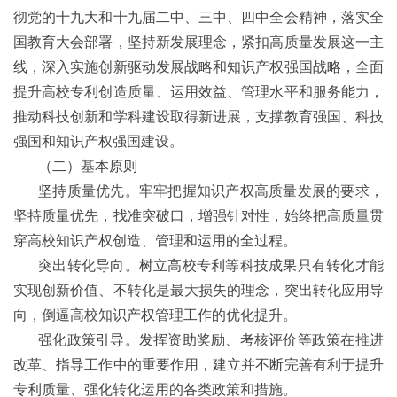
南
彻党的十九大和十九届二中、三中、四中全会精神，落实全
馆
国教育大会部署，坚持新发展理念，紧扣高质量发展这一主
线，深入实施创新驱动发展战略和知识产权强国战略，全面
藏
提升高校专利创造质量、运用效益、管理水平和服务能力，
资
推动科技创新和学科建设取得新进展，支撑教育强国、科技
源
强国和知识产权强国建设。
（二）基本原则
互
坚持质量优先。牢牢把握知识产权高质量发展的要求，
动
坚持质量优先，找准突破口，增强针对性，始终把高质量贯
交
穿高校知识产权创造、管理和运用的全过程。
流
突出转化导向。树立高校专利等科技成果只有转化才能
实现创新价值、不转化是最大损失的理念，突出转化应用导
阅
向，倒逼高校知识产权管理工作的优化提升。
读
强化政策引导。发挥资助奖励、考核评价等政策在推进
推
改革、指导工作中的重要作用，建立并不断完善有利于提升
广
专利质量、强化转化运用的各类政策和措施。