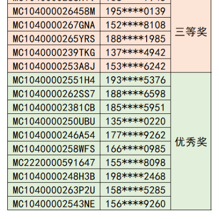
南
馆
藏
资
源
互
动
交
流
阅
读
推
广