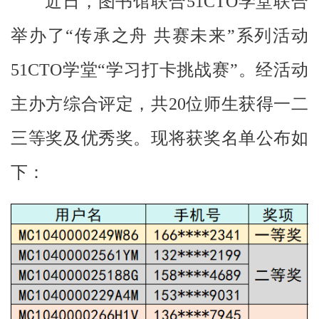
近日，图书馆联合51CTO学堂联合
页
举办了“传承之舟 共
赛
未来”系列活动
本
51CTO学堂“学习
打卡挑战赛
”
。经活动
馆
概
主办方综合评定，共20位师生获得一二
况
三等奖及优秀奖。
现将获奖名单公布如
通
下：
知
公
告
服
务
指