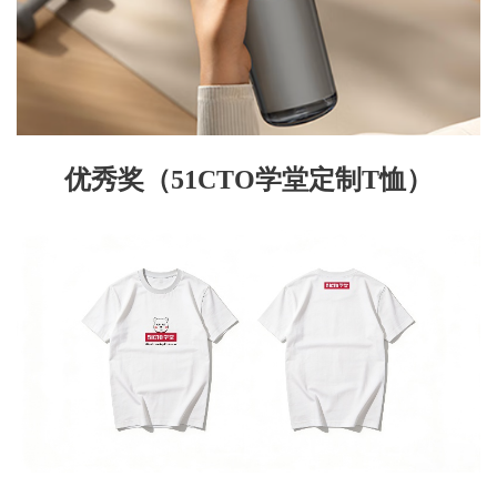
优秀
奖
（
51CTO学堂定制T恤
）