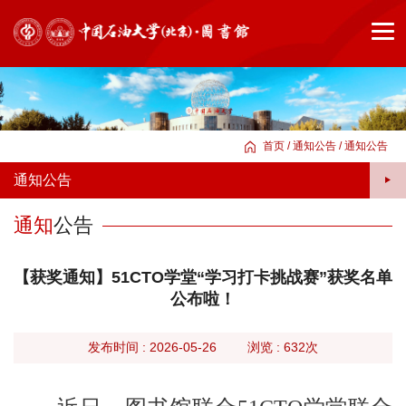
首页
/
通知公告
/
通知公告
通知公告
通知
公告
【获奖通知】51CTO学堂“学习打卡挑战赛”获奖名单
公布啦！
旧
版
发布时间 : 2026-05-26
浏览 :
632次
首