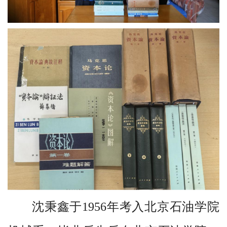
南
馆
藏
资
源
互
动
交
流
阅
读
推
沈秉鑫于
1956
年考入北京石油学院
广