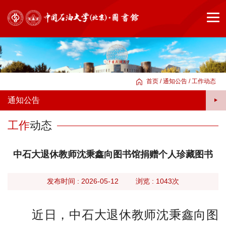
首页
/
通知公告
/
工作动态
通知公告
工作
动态
中石大退休教师沈秉鑫向图书馆捐赠个人珍藏图书
旧
发布时间 : 2026-05-12
浏览 :
1043次
版
近日，中石大
退休教师
沈秉鑫向图
首