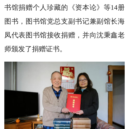
书馆捐赠个人珍藏的
《
资本论
》
等
14
册
页
本
图书，图书馆党总支副书记兼副
馆长海
馆
凤
代表图书馆接收捐赠，并向沈秉
鑫
老
概
师颁发了捐赠证书。
况
通
知
公
告
服
务
指