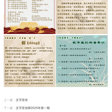
南
馆
藏
资
源
互
动
交
流
阅
读
推
上一篇：
文字宣传
下一篇：
文字宣传牌2025年第一期
广