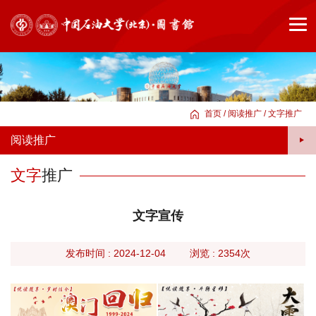
首页
/
阅读推广
/
文字推广
阅读推广
文字
推广
文字宣传
旧
发布时间 : 2024-12-04
浏览 :
2354次
版
首