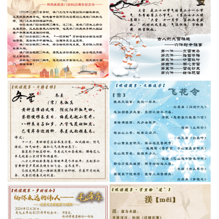
页
本
馆
概
况
通
知
公
告
服
务
指